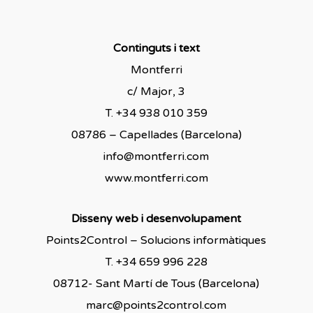
Continguts i text
Montferri
c/ Major, 3
T. +34 938 010 359
08786 – Capellades (Barcelona)
info@montferri.com
www.montferri.com
Disseny web i desenvolupament
Points2Control – Solucions informàtiques
T. +34 659 996 228
08712- Sant Martí de Tous (Barcelona)
marc@points2control.com