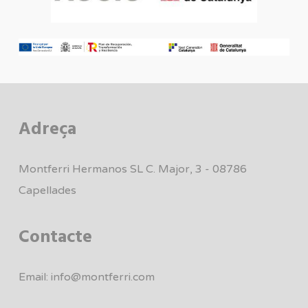
Adreça
Montferri Hermanos SL C. Major, 3 - 08786
Capellades
Contacte
Email:
info@montferri.com